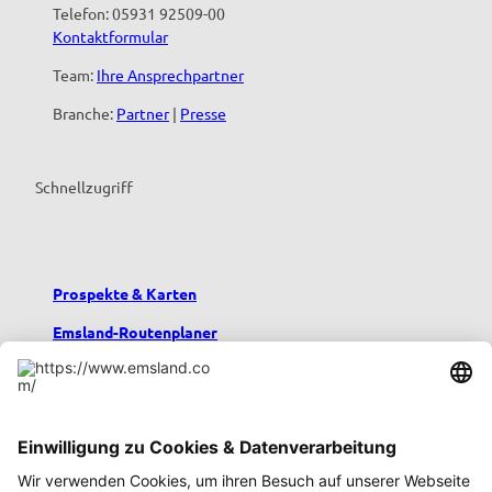
Telefon: 05931 92509-00
Kontaktformular
Team:
Ihre Ansprechpartner
Branche:
Partner
|
Presse
Schnellzugriff
Prospekte & Karten
Emsland-Routenplaner
Emsland-Blog
Übernachten im Emsland
Urlaub mit Kindern
Podcast emsland.entspannt