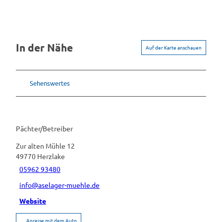
In der Nähe
Auf der Karte anschauen
Sehenswertes
Pächter/Betreiber
Zur alten Mühle 12
49770
Herzlake
05962 93480
info@aselager-muehle.de
Website
Anreise mit dem Auto