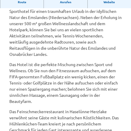
Route
Anrufen
Website
Das Romantikhotel Aselager Mühle ist Ihr Wellness- und
Sporthotel für einen traumhaften Urlaub in der idyllischen
Natur des Emslandes (Niedersachsen). Neben der Erholung in
unserer 500 m² großen Wellnesslandschaft und dem
Hotelpark, können Sie bei uns an vielen sportlichen
Aktivitäten teilnehmen, wie Tennis-Wochenenden,
weitläufig ausgedehnte Radtouren, sowie auch
Reitausflügen in die unberührte Natur des Emslandes und
Osnabrücker Landes.
Das Hotel ist die perfekte Mischung zwischen Sport und
Wellness. Ob Sie nun den Fitnessraum aufsuchen, auf dem
FIFA-genormten Fußballplatz ein wenig kicken, einen der
Tennis- oder Golfplätze in der Nähe aufsuchen oder einfach
nur einen Spaziergang machen; belohnen Sie sich mit einer
sinnlichen Massage, einem Saunagang oder in der
Beautyfarm.
Das Feinschmeckerrestaurant in Haselünne-Herzlake
verwöhnt seine Gäste mit kulinarischen Köstlichkeiten. Das
Mühlenküchen-Team kreiert je nach persönlichem
Geschmack für jeden Gast interessante und auserlesene