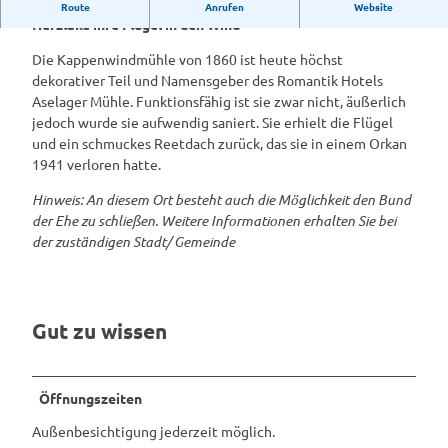
Seit 1860 streckt diese Kappenwindmühle östlich von
Route
Anrufen
Website
Herzlake ihre Flügel in den Wind
Die Kappenwindmühle von 1860 ist heute höchst
dekorativer Teil und Namensgeber des Romantik Hotels
Aselager Mühle. Funktionsfähig ist sie zwar nicht, äußerlich
jedoch wurde sie aufwendig saniert. Sie erhielt die Flügel
und ein schmuckes Reetdach zurück, das sie in einem Orkan
1941 verloren hatte.
Hinweis: An diesem Ort besteht auch die Möglichkeit den Bund
der Ehe zu schließen. Weitere Informationen erhalten Sie bei
der zuständigen Stadt/ Gemeinde
Gut zu wissen
Öffnungszeiten
Außenbesichtigung jederzeit möglich.