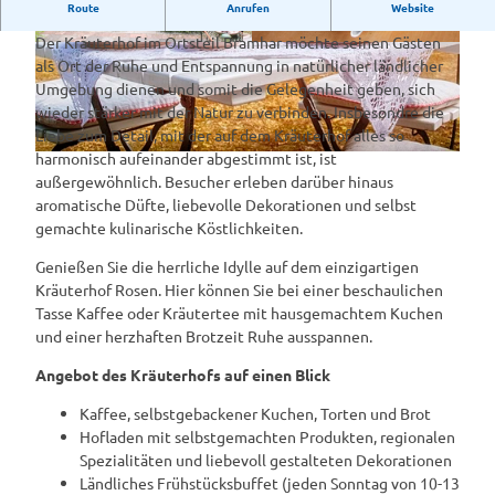
Kräuterhof Rosen in Geeste/ Bramhar
Route
Anrufen
Website
Der Kräuterhof im Ortsteil Bramhar möchte seinen Gästen
© Birgit Janknecht
© Birgit Janknecht
als Ort der Ruhe und Entspannung in natürlicher ländlicher
Umgebung dienen und somit die Gelegenheit geben, sich
wieder stärker mit der Natur zu verbinden. Insbesondre die
Liebe zum Detail, mit der auf dem Kräuterhof alles so
harmonisch aufeinander abgestimmt ist, ist
außergewöhnlich. Besucher erleben darüber hinaus
© (C) Markus Kreihe
aromatische Düfte, liebevolle Dekorationen und selbst
gemachte kulinarische Köstlichkeiten.
Genießen Sie die herrliche Idylle auf dem einzigartigen
Kräuterhof Rosen. Hier können Sie bei einer beschaulichen
Tasse Kaffee oder Kräutertee mit hausgemachtem Kuchen
und einer herzhaften Brotzeit Ruhe ausspannen.
Angebot des Kräuterhofs auf einen Blick
Kaffee, selbstgebackener Kuchen, Torten und Brot
Hofladen mit selbstgemachten Produkten, regionalen
Spezialitäten und liebevoll gestalteten Dekorationen
Ländliches Frühstücksbuffet (jeden Sonntag von 10-13