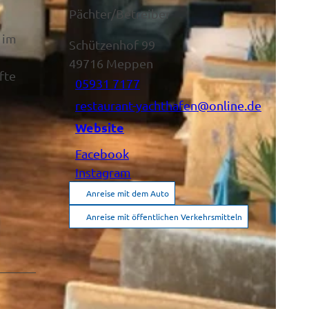
Pächter/Betreiber
 im
Schützenhof 99
49716
Meppen
fte
05931 7177
restaurant-yachthafen@online.de
Website
Facebook
Instagram
Anreise mit dem Auto
Anreise mit öffentlichen Verkehrsmitteln