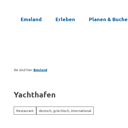
Z
u
Emsland
Erleben
Planen & Buch
m
I
n
h
a
l
t
Sie sind hier
Emsland
Yachthafen
Restaurant
deutsch, griechisch, international