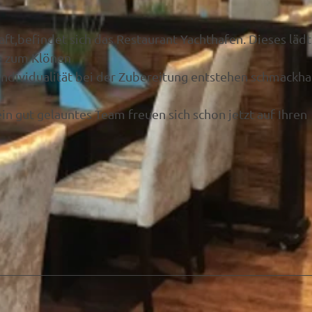
,befindet sich das Restaurant Yachthafen. Dieses lädt
e zum Klönen
 Individualität bei der Zubereitung entstehen schmackha
n gut gelauntes Team freuen sich schon jetzt auf Ihren