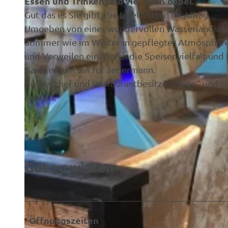
Essen und Trinken und viel Spaß dabei.
Gut das es Sie gibt, die Insel Mitten im Alltag.
Umgeben von einer wundervollen Wasserlandschaft
Sommer wie im Winter in gepflegter Atmosphär
und Verweilen ein. Durch die Speisenvielfalt und
Gaumenspeisen für Jedermann.
Küchenchef und Restaurantbesitzer „Dino“ und sei
Besuch.
Gut zu wissen
Öffnungszeiten