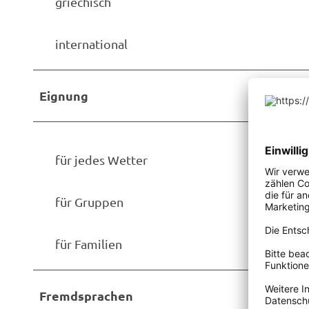
griechisch
s
n
s
e
international
e
n
r
a
Eignung
u
m
für jedes Wetter
für Gruppen
für Familien
Fremdsprachen