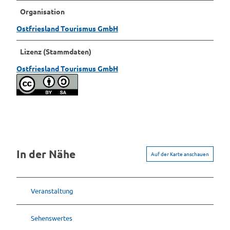
a
z
9
Organisation
r
_
.
Ostfriesland Tourismus GmbH
b
k
j
e
l
p
.
Lizenz (Stammdaten)
a
g
j
s
Ostfriesland Tourismus GmbH
p
s
g
i
f
i
z
i
e
r
In der Nähe
Auf der Karte anschauen
u
n
g
Veranstaltung
.
j
p
Sehenswertes
g