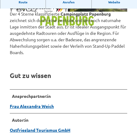
Unser Campingplatz liegt in Papenburg, Deutschlands
Route
Anrufen
Website
längster und ältester Fehnkolonie.
Der 4 Sterne klassifizierte
Campingplatz Papenburg
4
T
zeichnet sich durch eine zentrale und dennoch naturnahe
_
i
Lage inmitten der Stadt aus. Er ist idealer Ausgangspunkt für
s
t
ausgedehnte Radtouren oder Ausflüge in die Region. Für
t
e
Abwechslung sorgen u.a. der Badesee, das angrenzende
e
l
C
Naherholungsgebiet sowie der Verleih von Stand-Up Paddel
r
b
P
Boards.
n
i
_
e
l
L
_
d
o
c
2
Gut zu wissen
g
a
0
o
m
2
_
p
3
Ansprechpartner:in
F
i
I
i
n
M
Frau Alexandra Weich
n
g
G
a
p
_
Autor:in
l
l
3
_
Ostfriesland Tourismus GmbH
a
2
F
t
4