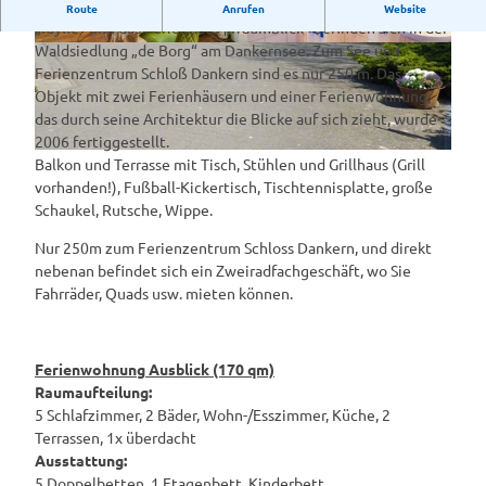
Unser modernes Ferienhaus „Ausblick“, die Ferienwohnung
Route
Anrufen
Website
„Idylle“ und das Ferienhaus „Traumblick“ befinden sich in der
Waldsiedlung „de Borg“ am Dankernsee. Zum See und
© Schulte, Jens Broens Dahlienstrasse 14 49
© Schulte, Jens Broens Dahlienstrasse 14 49
Ferienzentrum Schloß Dankern sind es nur 250 m. Das
Objekt mit zwei Ferienhäusern und einer Ferienwohnung,
das durch seine Architektur die Blicke auf sich zieht, wurde
2006 fertiggestellt.
© Markus Schulte
Balkon und Terrasse mit Tisch, Stühlen und Grillhaus (Grill
vorhanden!), Fußball-Kickertisch, Tischtennisplatte, große
Schaukel, Rutsche, Wippe.
Nur 250m zum Ferienzentrum Schloss Dankern, und direkt
nebenan befindet sich ein Zweiradfachgeschäft, wo Sie
Fahrräder, Quads usw. mieten können.
Ferienwohnung Ausblick (170 qm)
Raumaufteilung:
5 Schlafzimmer, 2 Bäder, Wohn-/Esszimmer, Küche, 2
Terrassen, 1x überdacht
Ausstattung:
5 Doppelbetten, 1 Etagenbett, Kinderbett,