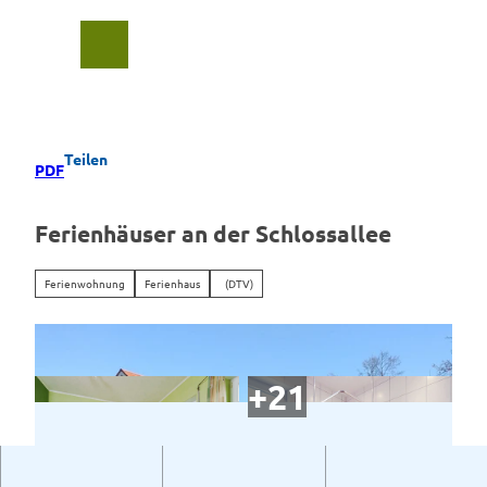
Z
u
Suche
Menü
m
I
n
h
a
Teilen
PDF
l
t
Ferienhäuser an der Schlossallee
Ferienwohnung
Ferienhaus
(DTV)