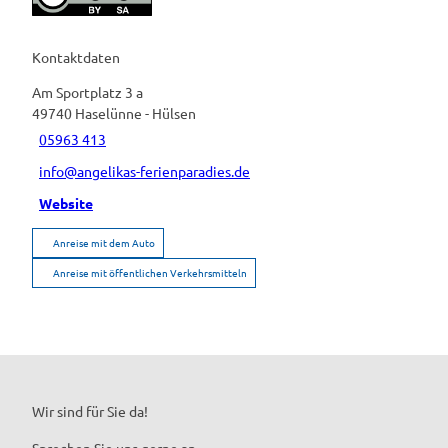
Kontaktdaten
Am Sportplatz 3 a
49740
Haselünne
- Hülsen
05963 413
info@angelikas-ferienparadies.de
Website
Anreise mit dem Auto
Anreise mit öffentlichen Verkehrsmitteln
Wir sind für Sie da!
Sprechen Sie uns gerne an.