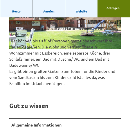
Anfragen
Die "4-Sterne-Wohlfühloase" liegt mitten in der Natur im
Route
Anrufen
Website
Örtchen Hülsen bei Haselünne.
Die 85m² große "4-Sterne-Wohlfühloase" im Obergeschoss
© Emsland |
CC-BY-SA
© Emsland |
CC-BY-SA
des Hauses liegt mitten in der Natur im Örtchen Hülsen bei
Haselünne.
Hier können bis zu fünf Personen ganz unbeschwert ihre
Ferien genießen. Die Wohnung verfügt über ein
©
CC-BY-SA
Wohnzimmer mit Essbereich, eine separate Küche, drei
Schlafzimmer, ein Bad mit Dusche/ WC und ein Bad mit
Badewanne/ WC.
Es gibt einen großen Garten zum Toben für die Kinder und
vom Sandkasten bis zum Kinderstuhl ist alles da, was
Familien im Urlaub benötigen.
Gut zu wissen
Allgemeine Informationen