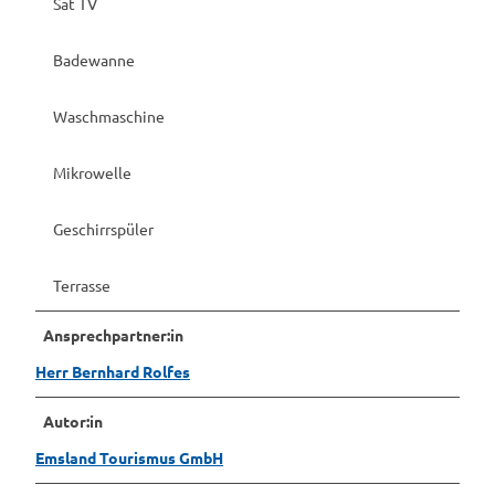
Sat TV
Badewanne
Waschmaschine
Mikrowelle
Geschirrspüler
Terrasse
Ansprechpartner:in
Herr Bernhard Rolfes
Autor:in
Emsland Tourismus GmbH