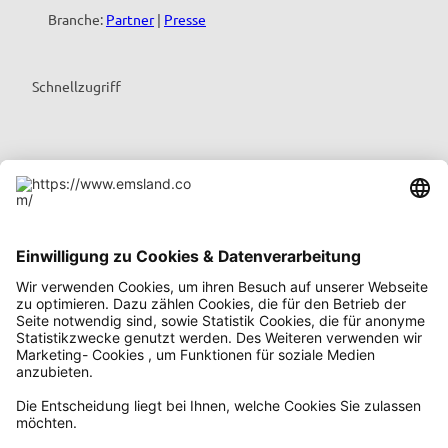
Branche:
Partner
|
Presse
Schnellzugriff
Prospekte & Karten
Emsland-Routenplaner
Emsland-Blog
Übernachten im Emsland
Urlaub mit Kindern
Podcast emsland.entspannt
Emsland-Newsletter