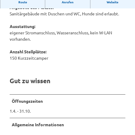
Campingplatz Hase Natur Camping in Haselünne
Route
Anrufen
Website
e
Angebote des Platzes:
_
Sanitärgebäude mit Duschen und WC, Hunde sind erlaubt.
0
5
Ausstattung:
3
eigener Stromanschluss, Wasseranschluss, kein W-LAN
vorhanden.
Anzahl Stellplätze:
150 Kurzzeitcamper
Gut zu wissen
Öffnungszeiten
1.4. - 31.10.
Allgemeine Informationen