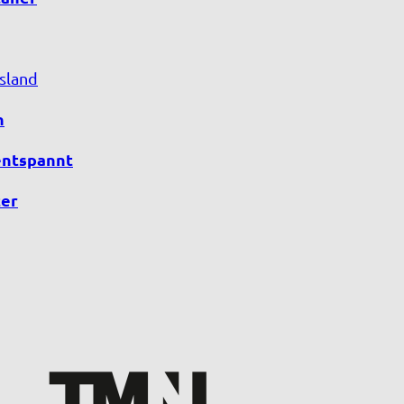
sland
n
entspannt
er