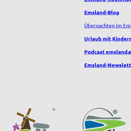
Emsland-Blog
Übernachten im Em
Urlaub mit Kinder
Podcast emsland.
Emsland-Newslett
F
Y
I
T
a
o
n
i
c
u
s
k
e
T
t
T
b
u
a
o
o
b
g
k