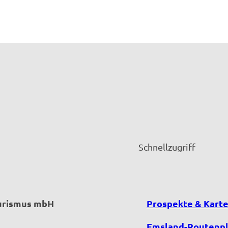
Schnellzugriff
ourismus mbH
Prospekte & Kart
Emsland-Routenp