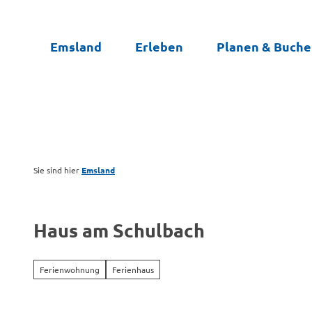
Z
u
Emsland
Erleben
Planen & Buch
m
I
n
h
a
l
t
Sie sind hier
Emsland
Haus am Schulbach
Ferienwohnung
Ferienhaus