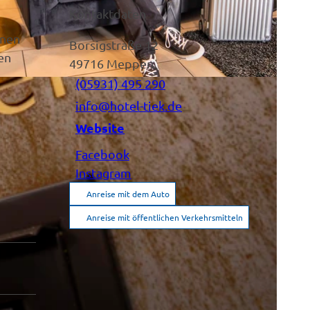
Kontaktdaten
enen
Borsigstraße 12
en
49716
Meppen
(05931) 495 290
n
info@hotel-tiek.de
Website
Facebook
Instagram
Anreise mit dem Auto
Anreise mit öffentlichen Verkehrsmitteln