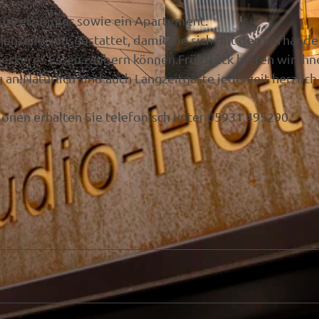
 Einzelzimmer sowie ein Apartement.
enzeilen ausgestattet, damit Sie sich mit den vorhand
leckeres Essen zaubern können.Frühstück bieten wir Ihn
n!Natürlich sind auch Langzeitgäste jederzeit herzlich
© © Schoening Fotodesign, Stefan Schöning Fotodesig
ionen erhalten Sie telefonisch unter 05931 495290.