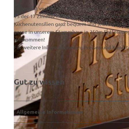
Insgesamt verfügt das Studiohotel 17 Doppel- &
15 der 17 Zimmer haben wir mit brandneuen Küch
Küchenutensilien ganz bequem und jederzeit ein 
gerne in unserem Stammhaus in 250m Entfernung a
© © Schoening Fotodesign, Stefan Schöning Fotodesign
Willkommen!
Für weitere Informationen zu Preisen und Kondit
Gut zu wissen
Allgemeine Informationen