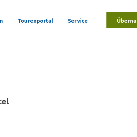
en
Tourenportal
Service
Überna
Suche
tel