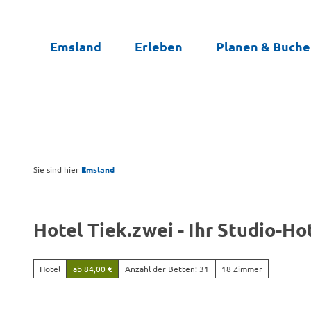
Z
u
Emsland
Erleben
Planen & Buch
m
I
n
h
a
l
t
Sie sind hier
Emsland
Hotel Tiek.zwei - Ihr Studio-Ho
Hotel
ab 84,00 €
Anzahl der Betten: 31
18 Zimmer