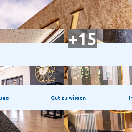
bung
Gut zu wissen
I