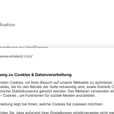
isation
Umgebung zur Verfügung
he gelegenen Edeka-Markt