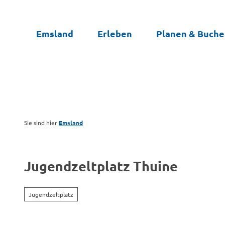
Z
u
Emsland
Erleben
Planen & Buch
m
I
n
h
a
l
t
Sie sind hier
Emsland
Jugendzeltplatz Thuine
Jugendzeltplatz