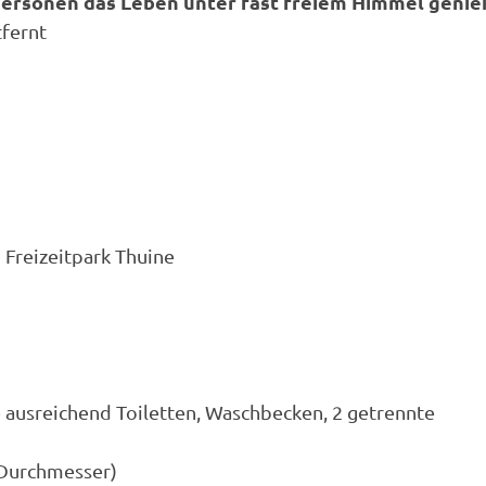
 Personen das Leben unter fast freiem Himmel genie
tfernt
Freizeitpark Thuine
 ausreichend Toiletten, Waschbecken, 2 getrennte
 Durchmesser)