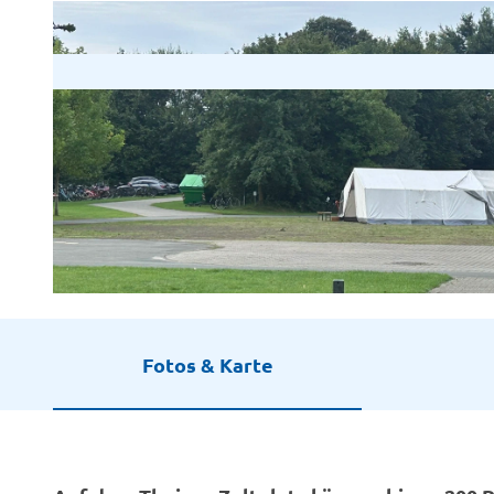
© Jasmin Wibbeling |
CC-BY-SA
Fotos & Karte