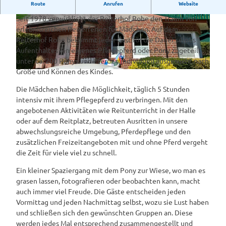
Route
Anrufen
Website
Traumhafte Reiterferien
Seit 1978 verwirklicht der Reiterhof Rohe den Traum von
a
R
erlebnisreichen Reiterferien für Mädchen. Auf dem
u
e
Reiterhof Rohe bekommt jeder Gast für die Dauer seines
s
i
Aufenthaltes ein eigenes Pflegepferd oder Pony zugeteilt,
r
t
unter ca. 200 Ponys und Pferden individuell ausgesucht nach
i
e
Größe und Können des Kindes.
R
t
r
e
t
h
Die Mädchen haben die Möglichkeit, täglich 5 Stunden
i
o
intensiv mit ihrem Pflegepferd zu verbringen. Mit den
t
f
angebotenen Aktivitäten wie Reitunterricht in der Halle
e
R
oder auf dem Reitplatz, betreuten Ausritten in unsere
r
o
abwechslungsreiche Umgebung, Pferdepflege und den
h
h
zusätzlichen Freizeitangeboten mit und ohne Pferd vergeht
o
e
die Zeit für viele viel zu schnell.
f
©
R
Ein kleiner Spaziergang mit dem Pony zur Wiese, wo man es
E
o
grasen lassen, fotografieren oder beobachten kann, macht
m
h
auch immer viel Freude. Die Gäste entscheiden jeden
s
e
Vormittag und jeden Nachmittag selbst, wozu sie Lust haben
l
©
und schließen sich den gewünschten Gruppen an. Diese
a
E
werden jedes Mal entsprechend zusammengestellt und
n