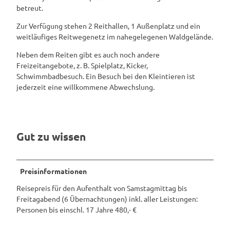
m
betreut.
d
s
T
Zur Verfügung stehen 2 Reithallen, 1 Außenplatz und ein
l
o
weitläufiges Reitwegenetz im nahegelegenen Waldgelände.
a
u
n
r
Neben dem Reiten gibt es auch noch andere
d
i
Freizeitangebote, z. B. Spielplatz, Kicker,
T
s
Schwimmbadbesuch. Ein Besuch bei den Kleintieren ist
o
m
jederzeit eine willkommene Abwechslung.
u
u
r
s
i
G
s
m
Gut zu wissen
m
b
u
H
s
G
Preisinformationen
m
Reisepreis für den Aufenthalt von Samstagmittag bis
b
Freitagabend (6 Übernachtungen) inkl. aller Leistungen: ⁣
H
Personen bis einschl. 17 Jahre 480,- €