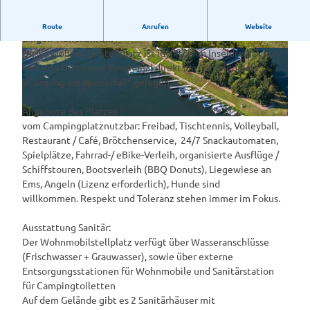
Wohnmobilstellplatz Erholungsgebiet am Wasserfall in
Route
Anrufen
Website
Lingen-Hanekenfähr
Unser Wohnmobilstellplatz ist idyllisch im Inseldreieck von
© Campingplatz am Wasserfall |
CC-BY-SA
© Campingplatz am Wasserfall |
CC-BY-SA
Ems und Dortmund-Ems Kanal direkt am Campingplatz
„Camping am Wasserfall“ gelegen.
Angebote des Platzes :
© Campingplatz am Wasserfall |
CC-BY-SA
vom Campingplatznutzbar: Freibad, Tischtennis, Volleyball,
Restaurant / Café, Brötchenservice, 24/7 Snackautomaten,
Spielplätze, Fahrrad-/ eBike-Verleih, organisierte Ausflüge /
Schiffstouren, Bootsverleih (BBQ Donuts), Liegewiese an
Ems, Angeln (Lizenz erforderlich), Hunde sind
willkommen. Respekt und Toleranz stehen immer im Fokus.
Ausstattung Sanitär:
Der Wohnmobilstellplatz verfügt über Wasseranschlüsse
(Frischwasser + Grauwasser), sowie über externe
Entsorgungsstationen für Wohnmobile und Sanitärstation
für Campingtoiletten
Auf dem Gelände gibt es 2 Sanitärhäuser mit