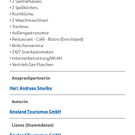
• 2 Sanitärhäuser,
• 2 Spülküchen,
• Kochküche,
• 2 Waschmaschinen
• Trockner.
• Außengastronomie
• Restaurant - Café - Bistro (Ems-Island)
• Brötchenservice
• 24/7 Snackautomaten
• Internetbenutzung/WLAN
• Vertrieb Gas-Flaschen
Ansprechpartner:in
Herr Andreas Smolka
Autor:in
Emsland Tourismus GmbH
Lizenz (Stammdaten)
Emsland Tourismus GmbH