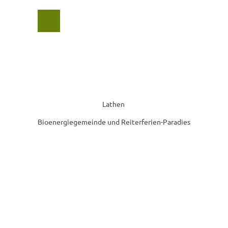
Z
u
Suche
Menü
m
I
n
h
a
l
t
Lathen
Bioenergiegemeinde und Reiterferien-Paradies