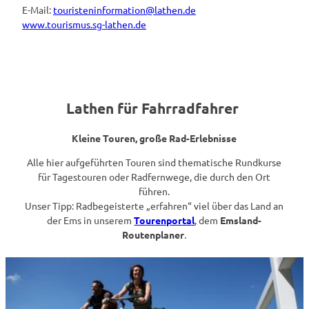
E-Mail:
touristeninformation@lathen.de
www.tourismus.sg-lathen.de
Lathen für Fahrradfahrer
Kleine Touren, große Rad-Erlebnisse
Alle hier aufgeführten Touren sind thematische Rundkurse
für Tagestouren oder Radfernwege, die durch den Ort
führen.
Unser Tipp: Radbegeisterte „erfahren“ viel über das Land an
der Ems in unserem
Tourenportal
, dem
Emsland-
Routenplaner
.
D
e
t
a