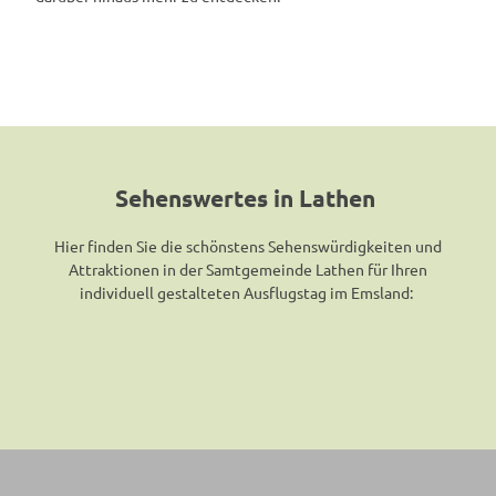
l
e
i
f
e
n
'
ö
f
Sehenswertes in Lathen
f
n
Hier finden Sie die schönstens Sehenswürdigkeiten und
e
Attraktionen in der Samtgemeinde Lathen für Ihren
n
individuell gestalteten Ausflugstag im Emsland: