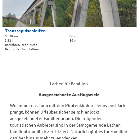
i
n
d
l
R
s
a
e
d
i
Transrapidschleifen
'
t
53,30 km
86 m
ö
3:32 h
86 m
e
Radfahren · sehr leicht
f
'
Beginn der Tour, Lathen
f
T
n
r
e
a
n
n
s
Lathen für Familien
r
a
Ausgezeichnete Ausflugsziele
p
Wo immer das Logo mit den Piratenkindern Jenny und Jack
i
prangt, können Urlauber sicher sein: hier lockt
d
ausgezeichneter Familienurlaub. Die folgenden
s
touristischen Anbieter sind in der Samtgemeinde Lathen
c
familienfreundlich zertifiziert. Natürlich gibt es für Familien
h
darüber hinaus mehr zu entdecken.