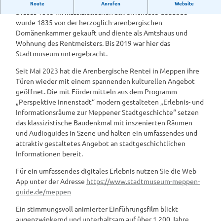
Arenbergische Rentei
Route
Anrufen
Website
Dieses 1805 im klassizistischen Stil errichtete Gebäude
wurde 1835 von der herzoglich-arenbergischen
Domänenkammer gekauft und diente als Amtshaus und
Wohnung des Rentmeisters. Bis 2019 war hier das
Stadtmuseum untergebracht.
Seit Mai 2023 hat die Arenbergische Rentei in Meppen ihre
Türen wieder mit einem spannenden kulturellen Angebot
geöffnet. Die mit Fördermitteln aus dem Programm
„Perspektive Innenstadt“ modern gestalteten „Erlebnis- und
Informationsräume zur Meppener Stadtgeschichte“ setzen
das klassizistische Baudenkmal mit inszenierten Räumen
und Audioguides in Szene und halten ein umfassendes und
attraktiv gestaltetes Angebot an stadtgeschichtlichen
Informationen bereit.
Für ein umfassendes digitales Erlebnis nutzen Sie die Web
App unter der Adresse
https://www.stadtmuseum-meppen-
guide.de/meppen
Ein stimmungsvoll animierter Einführungsfilm blickt
augenzwinkernd und unterhaltsam auf über 1.200 Jahre