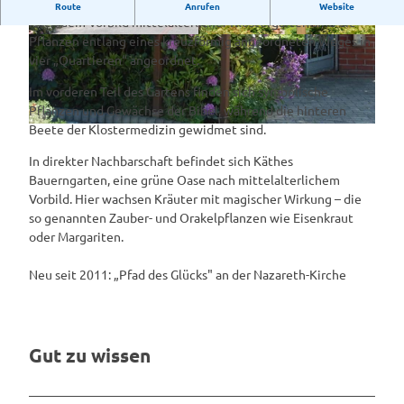
Bibelgarten direkt an der ev.-luth. Nazareth Kirche
Route
Anrufen
Website
Nach dem Vorbild mittelalterlicher Klostergärten sind die
Pflanzen entlang eines kreuzförmig angeordneten Weges in
©
CC-BY-SA
©
CC-BY-SA
vier „Quartieren“ angeordnet.
Im vorderen Teil des Gartens finden sich symbolische
Pflanzen und Gewächse der Bibel, während die hinteren
Beete der Klostermedizin gewidmet sind.
©
CC-BY-SA
In direkter Nachbarschaft befindet sich Käthes
Bauerngarten, eine grüne Oase nach mittelalterlichem
Vorbild. Hier wachsen Kräuter mit magischer Wirkung – die
so genannten Zauber- und Orakelpflanzen wie Eisenkraut
oder Margariten.
Neu seit 2011: „Pfad des Glücks" an der Nazareth-Kirche
Gut zu wissen