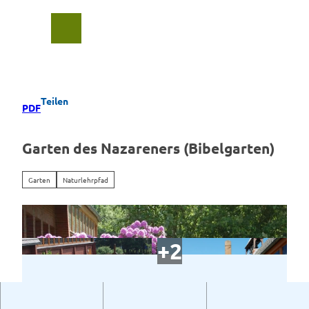
Z
u
Suche
Menü
m
I
n
h
a
Teilen
PDF
l
t
Garten des Nazareners (Bibelgarten)
Garten
Naturlehrpfad