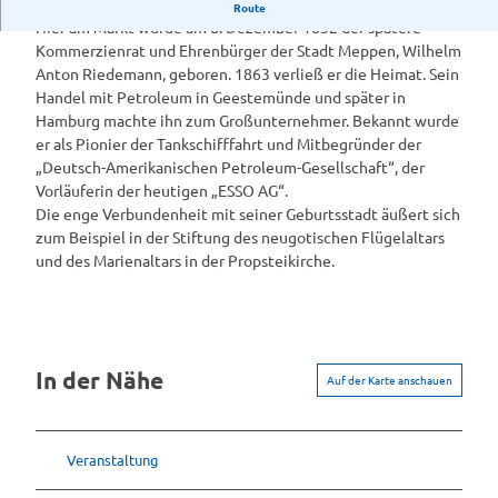
Riedemann Gedenktafel
Route
e
Hier am Markt wurde am 8. Dezember 1832 der spätere
n
Kommerzienrat und Ehrenbürger der Stadt Meppen, Wilhelm
k
Anton Riedemann, geboren. 1863 verließ er die Heimat. Sein
t
Handel mit Petroleum in Geestemünde und später in
a
Hamburg machte ihn zum Großunternehmer. Bekannt wurde
f
er als Pionier der Tankschifffahrt und Mitbegründer der
e
„Deutsch-Amerikanischen Petroleum-Gesellschaft“, der
l
Vorläuferin der heutigen „ESSO AG“.
R
Die enge Verbundenheit mit seiner Geburtsstadt äußert sich
i
zum Beispiel in der Stiftung des neugotischen Flügelaltars
e
und des Marienaltars in der Propsteikirche.
d
e
m
a
n
In der Nähe
Auf der Karte anschauen
n
Veranstaltung