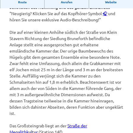
Dieses beachtenswerte Megalithgrab gehört zu den
Route
Anrufen
Website
schönsten des Hümmling und des ganzen Emslandes
"Neugierig? Klicken Sie auf das Kopfhörer-Symbol
🎧
und
hören Sie unsere exklusive Audio-Beschreibung!"
Die auf einer kleinen Anhöhe südlich der Straße von Klein
Stavern Richtung der Siedlung Bruneforth befindliche
Anlage stellt eine ausgesprochen gut erhaltene
emsländische Kammer dar. Der urige Baumbewuchs des
Hügels gibt dem gesamten Ensemble eine besondere Note.
Zwar fehlt eine Umfassung, doch allein die Grabkammer mit
elf Jochen misst 25 m in der Länge und 3 m an der breitesten
Stelle. Auffällig verjüngt sich die Kammer zu den
Schmalseiten hin auf 1,8 m erheblich. Beachtenswert ist vor
allem auch der von Süden in die Kammer führende Gang, der
mit 3 m außergewöhnliche Dimensionen aufweist. Da
dessen Tragsteine teilweise in die Kammer hineinragen,
bilden sich dahinter Abseiten, deren Funktion aber ungeklärt
ist.
Das Großsteingrab liegt an der
Straße der
Megalithkultur
(Station 14f).