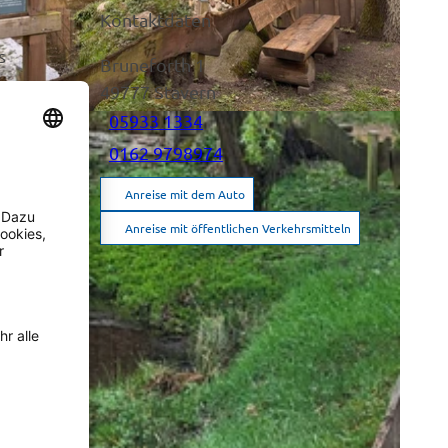
Kontaktdaten
s
Bruneforth 1
49777
Stavern
05933 1334
|
CC-BY-SA
0162 9798974
Anreise mit dem Auto
Anreise mit öffentlichen Verkehrsmitteln
nschauen