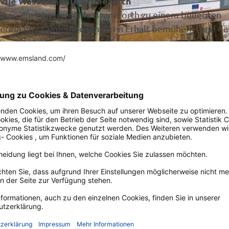
gt die Wassermühle Bruneforth
machen die Wassermühle Bruneforth zu einem beliebten
tverein und Gemeinde um ihren Erhalt bemühen – und da
originalgetreu wieder aufbauten.
© Naturpark Hümmling, Judith Uthmann-Tattermusch 
Auf der Karte a