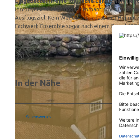
Eingebettet in eine idyllische Landschaft lie
Ihre idyllische Lage und ihr romantisches Flair 
Ausflugsziel. Kein Wunder also, dass sich Heima
Fachwerk-Ensemble sogar nach einem Brand 1974 
© Emsland Tourismus GmbH, Schöning Fotodesign |
CC-BY-SA
In der Nähe
Sehenswertes