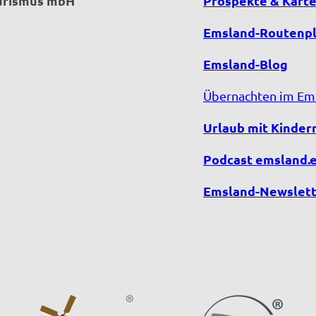
ourismus mbH
Prospekte & Kart
Emsland-Routenp
Emsland-Blog
Übernachten im Em
Urlaub mit Kinder
Podcast emsland.
Emsland-Newslett
F
Y
I
T
a
o
n
i
c
u
s
k
e
T
t
T