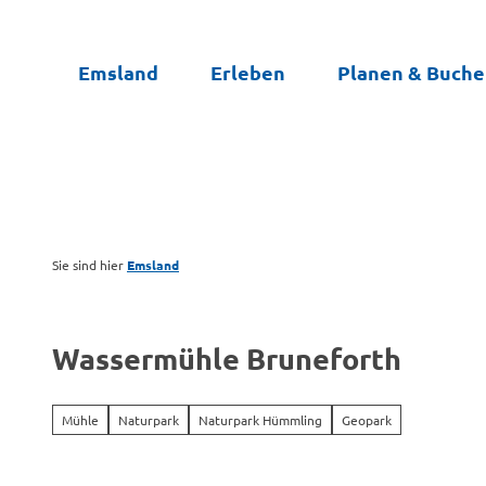
Z
u
Emsland
Erleben
Planen & Buch
m
I
n
h
a
l
t
Sie sind hier
Emsland
Wassermühle Bruneforth
Mühle
Naturpark
Naturpark Hümmling
Geopark