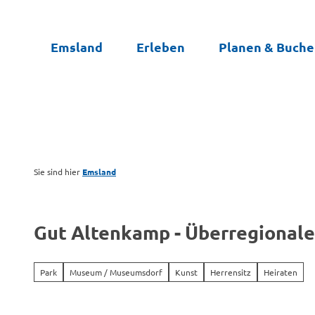
Z
u
Emsland
Erleben
Planen & Buch
m
I
n
h
a
l
t
Sie sind hier
Emsland
Gut Altenkamp - Überregional
Park
Museum / Museumsdorf
Kunst
Herrensitz
Heiraten