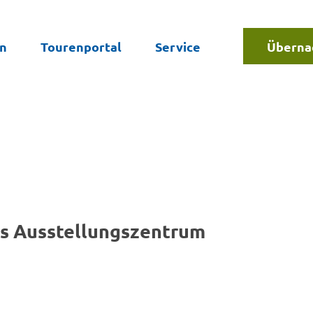
en
Tourenportal
Service
Überna
Suche
es Ausstellungszentrum