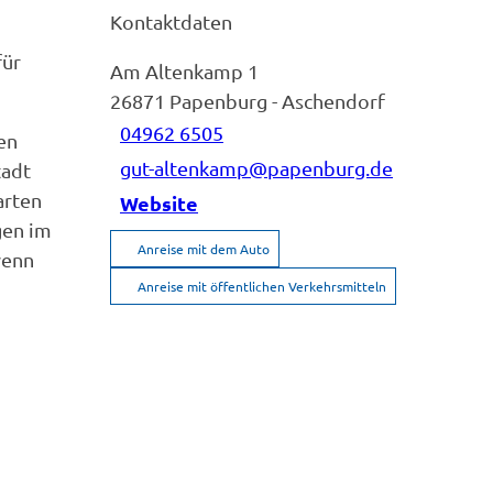
Kontaktdaten
für
Am Altenkamp 1
26871
Papenburg
- Aschendorf
04962 6505
en
gut-altenkamp@papenburg.de
tadt
arten
Website
gen im
Anreise mit dem Auto
wenn
Anreise mit öffentlichen Verkehrsmitteln