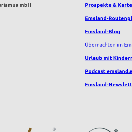
ourismus mbH
Prospekte & Kart
Emsland-Routenp
Emsland-Blog
Übernachten im Em
Urlaub mit Kinder
Podcast emsland.
Emsland-Newslett
F
Y
I
T
a
o
n
i
c
u
s
k
e
T
t
T