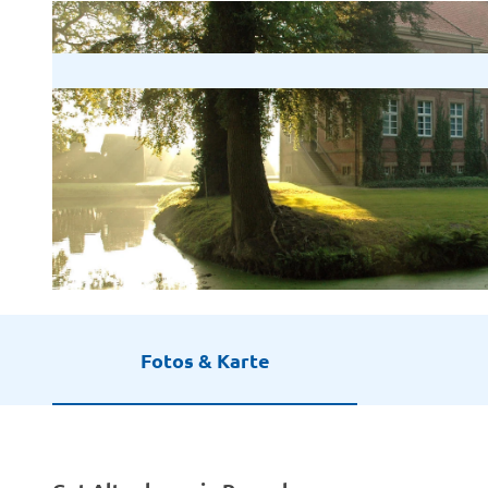
©
CC-BY-SA
Fotos & Karte