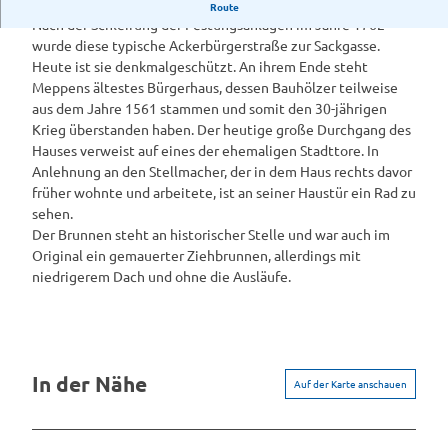
Historische Straße „Im Sack" in Meppen
Route
t
​Nach der Schleifung der Festungsanlagen im Jahre 1762
o
wurde diese typische Ackerbürgerstraße zur Sackgasse.
r
Heute ist sie denkmalgeschützt. An ihrem Ende steht
i
Meppens ältestes Bürgerhaus, dessen Bauhölzer teilweise
s
aus dem Jahre 1561 stammen und somit den 30-jährigen
c
Krieg überstanden haben. Der heutige große Durchgang des
h
Hauses verweist auf eines der ehemaligen Stadttore. In
e
Anlehnung an den Stellmacher, der in dem Haus rechts davor
S
früher wohnte und arbeitete, ist an seiner Haustür ein Rad zu
t
sehen.
r
Der Brunnen steht an historischer Stelle und war auch im
a
Original ein gemauerter Ziehbrunnen, allerdings mit
ß
niedrigerem Dach und ohne die Ausläufe.
e
,
,
I
m
In der Nähe
Auf der Karte anschauen
S
a
c