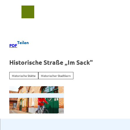
Z
u
Suche
Menü
m
I
n
h
a
Teilen
PDF
l
t
Historische Straße „Im Sack"
Historische Stätte
Historischer Stadtkern
H
i
s