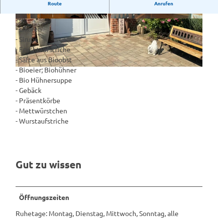
​Handgemachte Produkte aus eigenem Anbau gibt es auf
Route
Anrufen
dem Hofladen Freese.
©
CC-BY-SA
©
CC-BY-SA
- Likören
- Sirupe
- Fruchtaufstriche
- Säfte aus Bioobst
- Bioeier; Biohühner
©
CC-BY-SA
- Bio Hühnersuppe
- Gebäck
- Präsentkörbe
- Mettwürstchen
- Wurstaufstriche
Gut zu wissen
Öffnungszeiten
Ruhetage: Montag, Dienstag, Mittwoch, Sonntag, alle