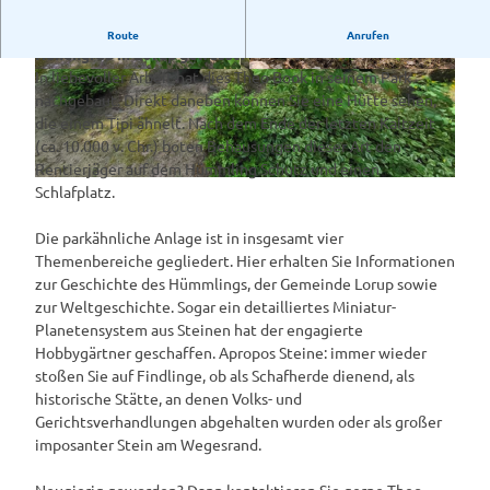
(Besichtigungen auf Anfrage)
Haben Sie schon von einem
Route
Anrufen
Hünengrab in Lorup gewusst?
In liebevoller Arbeit hat dies Theo Book in seinem Park
©
CC-BY-SA
© Naturpark Hümmling |
CC-BY-SA
nachgebaut. Direkt daneben können Sie eine Hütte sehen,
die einem Tipi ähnelt. Nach dem Ende der letzten Kaltzeit
(ca. 10.000 v. Chr.) boten Behausungen dieser Art den
Rentierjäger auf dem Hümmling Schutz und einen
©
CC-BY-SA
Schlafplatz.
Die parkähnliche Anlage ist in insgesamt vier
Themenbereiche gegliedert. Hier erhalten Sie Informationen
zur Geschichte des Hümmlings, der Gemeinde Lorup sowie
zur Weltgeschichte. Sogar ein detailliertes Miniatur-
Planetensystem aus Steinen hat der engagierte
Hobbygärtner geschaffen. Apropos Steine: immer wieder
stoßen Sie auf Findlinge, ob als Schafherde dienend, als
historische Stätte, an denen Volks- und
Gerichtsverhandlungen abgehalten wurden oder als großer
imposanter Stein am Wegesrand.
Neugierig geworden? Dann kontaktieren Sie gerne Theo