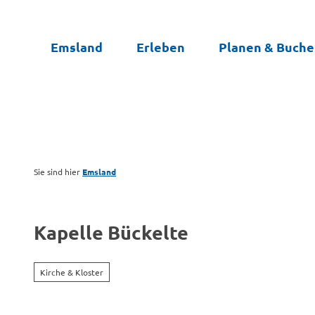
Z
u
Emsland
Erleben
Planen & Buch
m
I
n
h
a
l
t
Sie sind hier
Emsland
Kapelle Bückelte
Kirche & Kloster