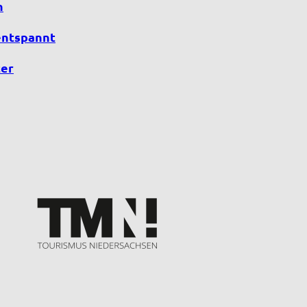
n
entspannt
er