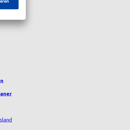
en
laner
sland