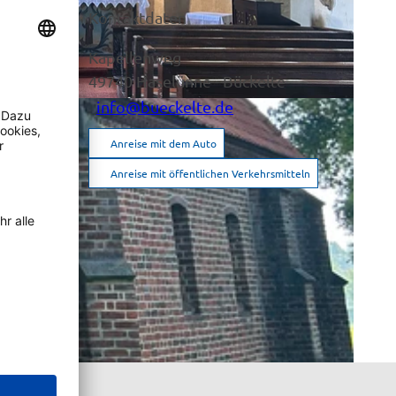
Kontaktdaten
Kapellenweg
49740
Haselünne
- Bückelte
nschauen
info@bueckelte.de
Anreise mit dem Auto
Anreise mit öffentlichen Verkehrsmitteln