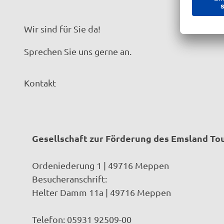
l
t
K
e
Wir sind für Sie da!
a
©
Sprechen Sie uns gerne an.
p
E
e
m
l
s
Kontakt
l
l
e
a
B
n
ü
d
Gesellschaft zur Förderung des Emsland T
c
T
k
o
Ordeniederung 1 | 49716 Meppen
e
u
Besucheranschrift:
l
r
Helter Damm 11a | 49716 Meppen
t
i
e
s
Telefon: 05931 92509-00