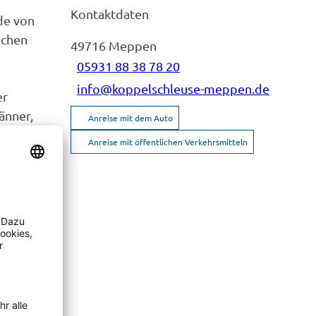
Kontaktdaten
de von
ichen
49716
Meppen
05931 88 38 78 20
info@koppelschleuse-meppen.de
er
änner,
Anreise mit dem Auto
Anreise mit öffentlichen Verkehrsmitteln
nschauen