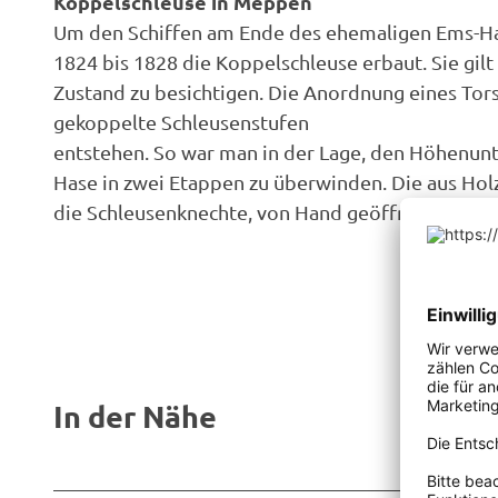
Koppelschleuse in Meppen
c
Um den Schiffen am Ende des ehemaligen Ems-Has
h
1824 bis 1828 die Koppelschleuse erbaut. Sie gilt
l
Zustand zu besichtigen. Die Anordnung eines Tors
e
gekoppelte Schleusenstufen
u
entstehen. So war man in der Lage, den Höhenunt
s
Hase in zwei Etappen zu überwinden. Die aus Ho
e
die Schleusenknechte, von Hand geöffnet und ge
In der Nähe