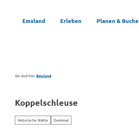
Z
u
Emsland
Erleben
Planen & Buch
m
I
n
h
a
l
t
Sie sind hier
Emsland
Koppelschleuse
Historische Stätte
Denkmal