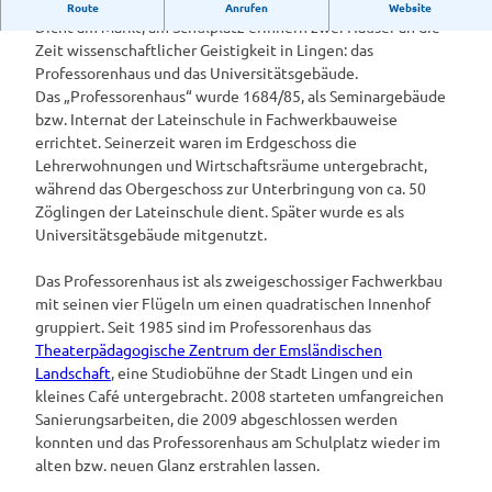
Professorenhaus
Route
Anrufen
Website
Dicht am Markt, am Schulplatz erinnern zwei Häuser an die
Zeit wissenschaftlicher Geistigkeit in Lingen: das
Professorenhaus und das Universitätsgebäude.
Das „Professorenhaus“ wurde 1684/85, als Seminargebäude
bzw. Internat der Lateinschule in Fachwerkbauweise
errichtet. Seinerzeit waren im Erdgeschoss die
Lehrerwohnungen und Wirtschaftsräume untergebracht,
während das Obergeschoss zur Unterbringung von ca. 50
Zöglingen der Lateinschule dient. Später wurde es als
Universitätsgebäude mitgenutzt.
Das Professorenhaus ist als zweigeschossiger Fachwerkbau
mit seinen vier Flügeln um einen quadratischen Innenhof
gruppiert. Seit 1985 sind im Professorenhaus das
Theaterpädagogische Zentrum der Emsländischen
Landschaft
, eine Studiobühne der Stadt Lingen und ein
kleines Café untergebracht. 2008 starteten umfangreichen
Sanierungsarbeiten, die 2009 abgeschlossen werden
konnten und das Professorenhaus am Schulplatz wieder im
alten bzw. neuen Glanz erstrahlen lassen.