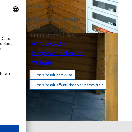
Kontaktdaten
Lübbers Landei GbR
Meppener Straße 140
nschauen
49808
Lingen (Ems)
0175 5984897
info@hofluebbers.de
Website
Anreise mit dem Auto
Anreise mit öffentlichen Verkehrsmitteln