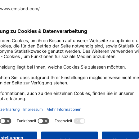
Auf der Karte a
©
CC-BY-SA