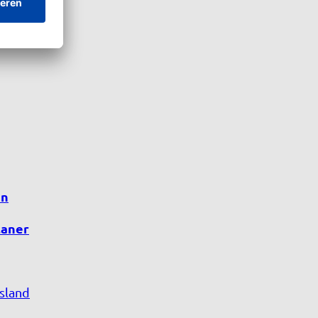
en
laner
sland