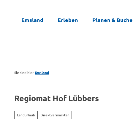
Z
u
Emsland
Erleben
Planen & Buch
m
I
n
h
a
l
t
Sie sind hier
Emsland
Regiomat Hof Lübbers
Landurlaub
Direktvermarkter