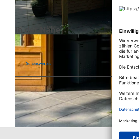
In der Nähe
©
CC-BY-SA
Sehenswertes