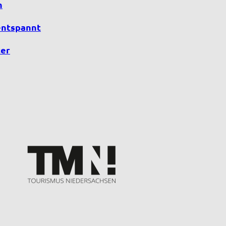
n
entspannt
er