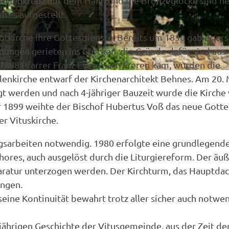
rchenkreuz mit dem Hahn und die Bronzeglocke sind he
ses aufgestellt.
Notkirche ihre Gottesdienste. Bereits um 1830 gab es ers
nungen gerieten ins Stocken, die Gründe dafür sind aus
s 1888 Pfarrer Franz Evers nach Freren kam, wurden die
nkirche entwarf der Kirchenarchitekt Behnes. Am 20. 
t werden und nach 4-jähriger Bauzeit wurde die Kirche
 1899 weihte der Bischof Hubertus Voß das neue Gott
r Vituskirche.
gsarbeiten notwendig. 1980 erfolgte eine grundlegend
ores, auch ausgelöst durch die Liturgiereform. Der äu
aratur unterzogen werden. Der Kirchturm, das Hauptda
ungen.
eine Kontinuität bewahrt trotz aller sicher auch notwe
0 jährigen Geschichte der Vitusgemeinde, aus der Zeit de