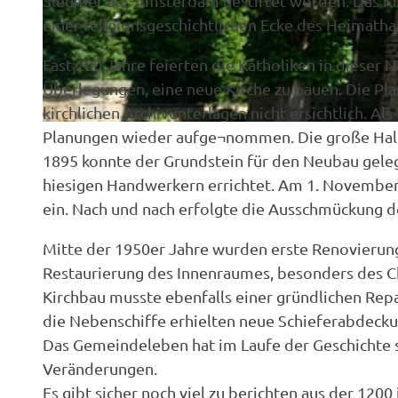
Sleumer aus Amsterdam gestiftet worden. Das Ki
einer religionsgeschichtlichen Ecke des Heimathau
© Samtgemeinde Freren
Fast 200 Jahre feierten die Katholiken in dieser 
Überlegungen, eine neue Kirche zu bauen. Die Pla
kirchlichen Archivunterlagen nicht ersichtlich. Al
© Samtgemeinde Freren |
CC-BY-NC-ND
Planungen wieder aufge¬nommen. Die große Halle
1895 konnte der Grundstein für den Neubau geleg
hiesigen Handwerkern errichtet. Am 1. November
ein. Nach und nach erfolgte die Ausschmückung de
Mitte der 1950er Jahre wurden erste Renovierun
Restaurierung des Innenraumes, besonders des Ch
Kirchbau musste ebenfalls einer gründlichen Rep
die Nebenschiffe erhielten neue Schieferabdeck
Das Gemeindeleben hat im Laufe der Geschichte s
Veränderungen.
Es gibt sicher noch viel zu berichten aus der 120