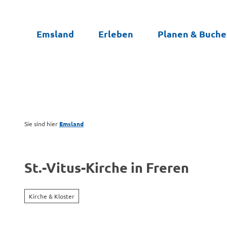
Z
u
Emsland
Erleben
Planen & Buch
m
I
n
h
a
l
t
Sie sind hier
Emsland
St.-Vitus-Kirche in Freren
Kirche & Kloster