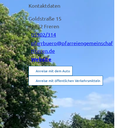
Kontaktdaten
Goldstraße 15
49832
Freren
r die
05902/314
ften
pfarrbuero@pfarreiengemeinschaf
en
tfreren.de
 die
er der
Website
icht
Anreise mit dem Auto
e Zeit
Anreise mit öffentlichen Verkehrsmitteln
de.
einde
der
ses
sehen