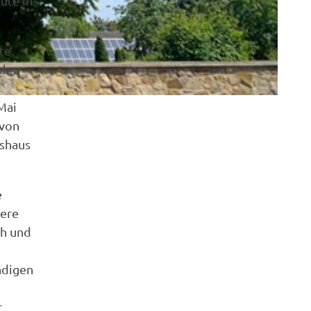
ute in
te
 den
Mai
 von
eshaus
e
ßere
ch und
ndigen
r