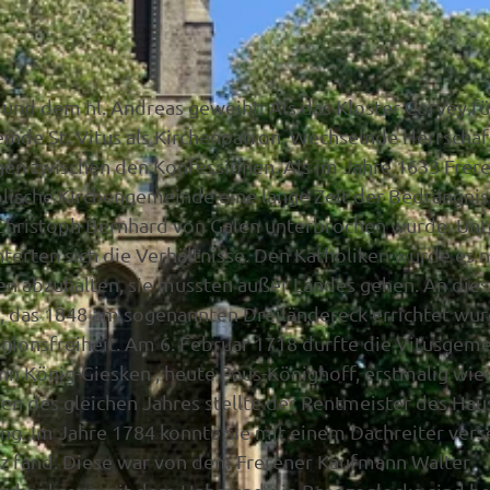
 und dem hl. Andreas geweiht. Als das Kloster Corvey fü
inde St. Vitus als Kirchenpatron. Wechselnde Herrscha
en zwischen den Konfessionen. Als im Jahre 1633 Frer
lische Kirchengemeinde eine lange Zeit der Bedrängnis,
 Christoph Bernhard von Galen unterbrochen wurde. Unt
terten sich die Verhältnisse. Den Katholiken wurde es n
en abzuhalten, sie mussten außer Landes gehen. An dies
e, das 1848 am sogenannten Dreiländereck errichtet wur
igionsfreiheit. Am 6. Februar 1718 durfte die Vitusgem
n König-Giesken , heute Paus-Könighoff, erstmalig wie
ten des gleichen Jahres stellte der Rentmeister des Hau
g. Im Jahre 1784 konnte sie mit einem Dachreiter ver
atz fand. Diese war von dem Frerener Kaufmann Walter