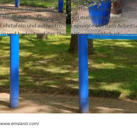
lich und wenig spektakulär. Doch der Trink-Wasser-Erlebn
h beweist das Gegenteil. In den Themenbereichen Wass
uf Berufsfelder, Klimawandel und mehr) erhalten
 Lehrtafeln und authentische Exponate aus dem Arbeitsa
ltig und bedeutend das Thema Wasser wirklich ist.
© Trink- und Abwasserverband (TAV) „Bourtanger Moo
 - Do. 8:00 - 16:00 Uhr