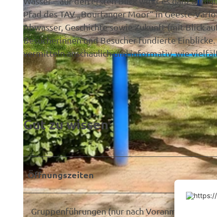
Wasser – auf den ersten Blick wirkt es ganz alltäg
Pfad des TAV „Bourtanger Moor“ in Geeste-Varlo
Abwasser, Geschichte sowie Zukunft (mit Blick a
Besucherinnen und Besucher fundierte Einblicke.
vermitteln anschaulich und informativ, wie vielfä
© Trink- und Abwasserverband (TAV) „Bourtanger Moor“ |
CC-BY-SA
Gut zu wissen
Öffnungszeiten
Gruppenführungen (nur nach Voranmeldung): Mo.