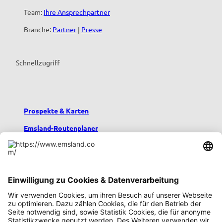
Team:
Ihre Ansprechpartner
Branche:
Partner
|
Presse
Schnellzugriff
Prospekte & Karten
Emsland-Routenplaner
Emsland-Blog
Übernachten im Emsland
Urlaub mit Kindern
Podcast emsland.entspannt
Emsland-Newsletter