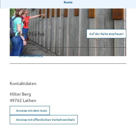
Ein detaillierter Beschreibungstext zum Uhlenpatt folgt.
Route
In der Nähe
Auf der Karte anschauen
©
CC-BY-SA
Sehenswertes
©
CC-BY-SA
Kontaktdaten
Hilter Berg
49762
Lathen
Anreise mit dem Auto
Anreise mit öffentlichen Verkehrsmitteln