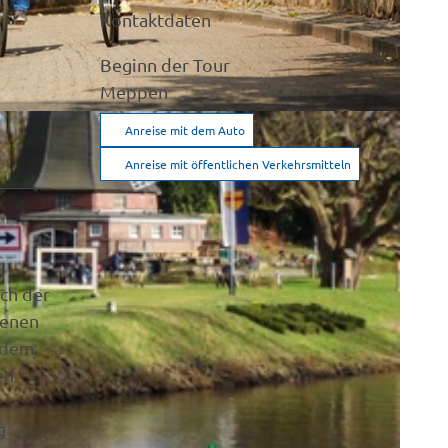
Kontaktdaten
Beginn der Tour
Meppen
Anreise mit dem Auto
Anreise mit öffentlichen Verkehrsmitteln
ich der
tenen
r dem
en
g