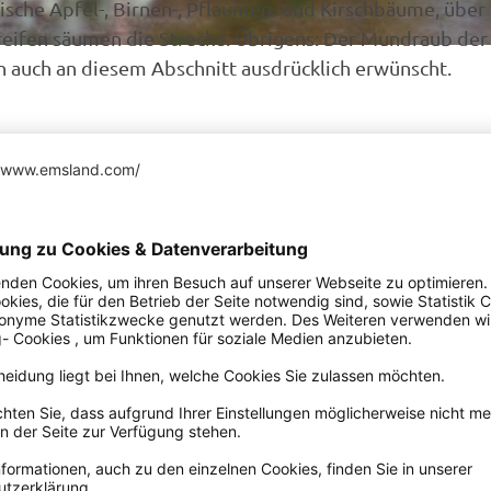
ische Apfel-, Birnen-, Pflaumen- und Kirschbäume, über
eifen säumen die Strecke. Übrigens: Der Mundraub der
n auch an diesem Abschnitt ausdrücklich erwünscht.
ep
Okt
Nov
Dez