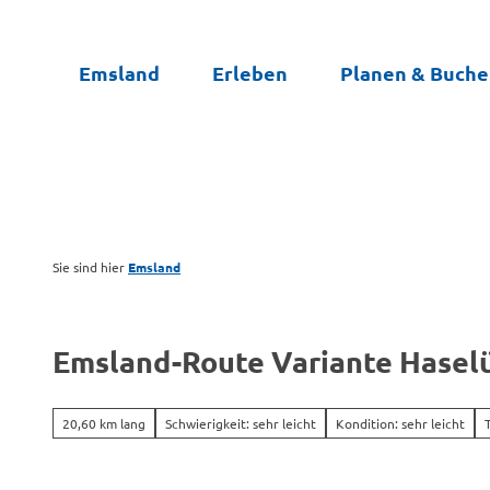
Z
u
Emsland
Erleben
Planen & Buch
m
I
n
h
a
l
t
Sie sind hier
Emsland
Emsland-Route Variante Hase
20,60 km lang
Schwierigkeit: sehr leicht
Kondition: sehr leicht