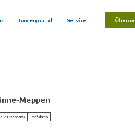
en
Tourenportal
Service
Überna
Suche
lünne-Meppen
Tolles Panorama
Radfahren