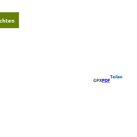
chten
Teilen
GPX
PDF