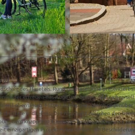
20,60 km
148 m
25 m
©
CC-BY-SA
3-69
andschaft des Hasetals. Rund um Haselünne präsentiert s
uenwälder erfreuen das Auge und bieten zahlreichen sel
ealen Lebensraum. Mitten in Meppen, gleich gegenübe
t die Hase in die Ems. Der Abschnitt zwischen den beid
-Tour“, dem knapp 330 Kilometer langen Radfernweg von
t einzigartigen Projektes wurde hier die Beschilderun