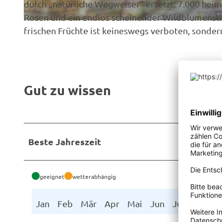
durch „natürliche Wegweiser“ ersetzt: 7.000 heim
Rosen und ein endlos scheinender Wildblumenstr
©
CC-BY-SA
frischen Früchte ist keineswegs verboten, sonder
Gut zu wissen
Beste Jahreszeit
geeignet
wetterabhängig
Jan
Feb
Mär
Apr
Mai
Jun
Jul
Aug
S