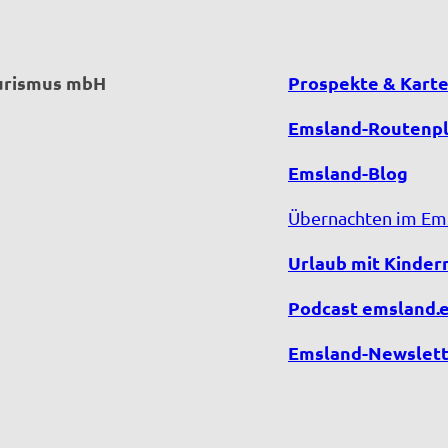
ourismus mbH
Prospekte & Kart
Emsland-Routenp
Emsland-Blog
Übernachten im Em
Urlaub mit Kinder
Podcast emsland.
Emsland-Newslett
F
Y
I
T