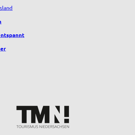
sland
n
entspannt
er