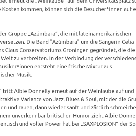
et erneut die „Weinlaube“ auf dem Universitätsplatz st
 Kosten kommen, können sich die Besucher*innen auf e
 der Gruppe „Azúmbara“, die mit lateinamerikanischen
versetzen. Die Band "Azúmbara" um die Sängerin Celia
ns Claus Conservatoriums Groningen gegründet, die die
 Welt zu verbreiten. In der Verbindung der verschieden
usiker*innen entsteht eine frische Mixtur aus
ischer Musik.
ritt Albie Donnelly erneut auf der Weinlaube auf und
raktive Variante von Jazz, Blues & Soul, mit der die G
llen und rauen, dann wieder sanft und zärtlich schmeich
nem unverkennbar britischen Humor zieht Albie Donnel
hentisch und voller Power hat bei „SAXPLOSION“ der So