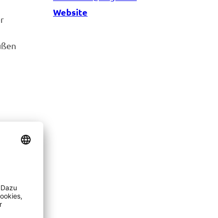
Website
r
ußen