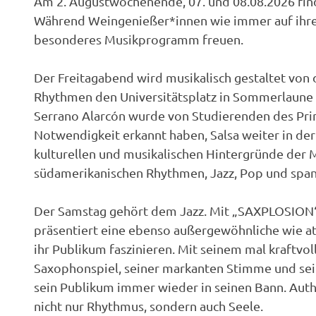
Am 2. Augustwochenende, 07. und 08.08.2026 find
Während Weingenießer*innen wie immer auf ihre
besonderes Musikprogramm freuen.
Der Freitagabend wird musikalisch gestaltet von
Rhythmen den Universitätsplatz in Sommerlaune 
Serrano Alarcón wurde von Studierenden des Pri
Notwendigkeit erkannt haben, Salsa weiter in der
kulturellen und musikalischen Hintergründe der M
südamerikanischen Rhythmen, Jazz, Pop und span
Der Samstag gehört dem Jazz. Mit „SAXPLOSION“ t
präsentiert eine ebenso außergewöhnliche wie att
ihr Publikum faszinieren. Mit seinem mal kraftvo
Saxophonspiel, seiner markanten Stimme und sei
sein Publikum immer wieder in seinen Bann. Aut
nicht nur Rhythmus, sondern auch Seele.