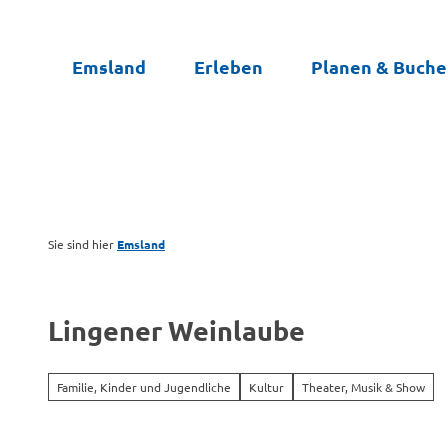
Z
u
Emsland
Erleben
Planen & Buch
m
I
n
h
a
l
t
Sie sind hier
Emsland
Lingener Weinlaube
Familie, Kinder und Jugendliche
Kultur
Theater, Musik & Show