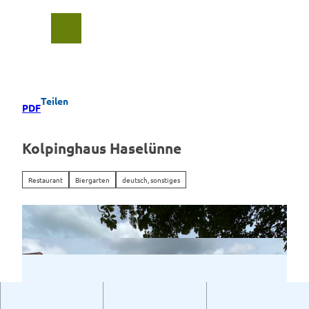
Z
u
Suche
Menü
m
I
n
h
a
Teilen
PDF
l
t
Kolpinghaus Haselünne
Restaurant
Biergarten
deutsch, sonstiges