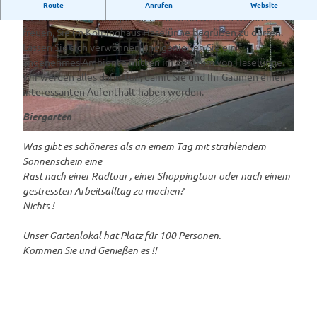
Herzlich Willkommen im Kolpinghaus Haselünne
Route
Anrufen
Website
Sie möchten einfach gut speisen? Dann würden wir uns
freuen, Sie im Kolpinghaus Haselünne begrüßen zu dürfen.
Lassen Sie sich verwöhnen und genießen Sie ein
angenehmes Ambiente mitten im Zentrum von Haselünne.
Wir werden alles dafür tun, damit Sie und Ihr Gaumen einen
interessanten Aufenthalt haben werden.
K
Biergarten
o
l
K
Was gibt es schöneres als an einem Tag mit strahlendem
p
o
Sonnenschein eine
i
l
Rast nach einer Radtour , einer Shoppingtour oder nach einem
n
p
gestressten Arbeitsalltag zu machen?
g
i
Nichts !
h
n
a
g
Unser Gartenlokal hat Platz für 100 Personen.
u
h
Kommen Sie und Genießen es !!
s
a
u
s
1