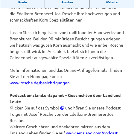
Bester Weizen aus der Region und die Erfahrung eines mehr
Route
Anrufen
Website
l
als 230 Jahren alten Familienunternehmens – damit stellt
k
die Edelkorn-Brennerei Jos. Rosche ihre hochwertigen und
o
schmackhaften Korn-Spezialitäten her.
r
n
Lassen Sie sich begeistern von traditioneller Handwerks- und
b
Brennkunst. Bei den 90-minütigen Besichtigungen erleben
r
Sie hautnah was guten Korn ausmacht und wie er bei Rosche
e
hergestellt wird. Im Anschluss bietet sich Ihnen die
n
Gelegenheit ausgewählte Spezialitäten zu verköstigen.
n
e
Mehr Informationen und das Online-Anfrageformular finden
r
Sie auf der Homepage unter
e
www.rosche.de/besichtigungen
.
i
J
Podcast emsland.entspannt – Geschichten über Land und
o
Leute
s
Klicken Sie auf das Symbol
🎧
und hören Sie unsere Podcast-
.
Folge mit Josef Rosche von der Edelkorn-Brennerei Jos.
R
Rosche.
o
Weitere Geschichten und Anekdoten mitten aus dem
s
Emsland-Leben finden Sie auf
www.emsland.com/podcast
.