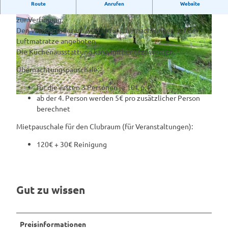
Route
Anrufen
Website
Der Clubraum steht allen SVA-Mitgliedern für private Feiern
zur Verfügung.
Den Wanderruderern wird er für Übernachtungen auf der
Luftmatratze angeboten.
Die Küchenausstattung kann mitbenutzt werden.
Übernachtungspauschale:
© Gemeinde Salzbergen |
CC-BY
für die ersten 3 Personen je 10€ p. P.
ab der 4. Person werden 5€ pro zusätzlicher Person
I
berechnet
M
G
Mietpauschale für den Clubraum (für Veranstaltungen):
_
4
120€ + 30€ Reinigung
2
2
1
.
Gut zu wissen
j
p
g
Preisinformationen