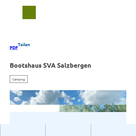
Z
u
Suche
Menü
m
I
n
h
a
Teilen
PDF
l
t
Bootshaus SVA Salzbergen
Camping