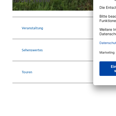
© Martina Alfers (Emsland Tourismus GmbH) |
CC-BY-SA
Veranstaltung
Sehenswertes
Touren