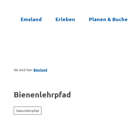
Z
u
Emsland
Erleben
Planen & Buch
m
I
n
h
a
l
t
Sie sind hier
Emsland
Bienenlehrpfad
Naturlehrpfad