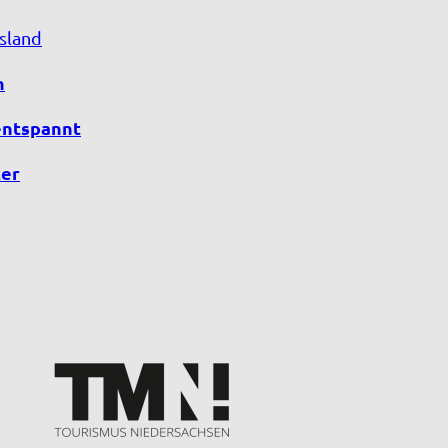
sland
n
entspannt
er