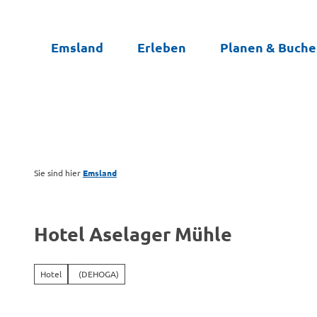
Z
u
Emsland
Erleben
Planen & Buch
m
I
n
h
a
l
t
Sie sind hier
Emsland
Hotel Aselager Mühle
Hotel
(DEHOGA)