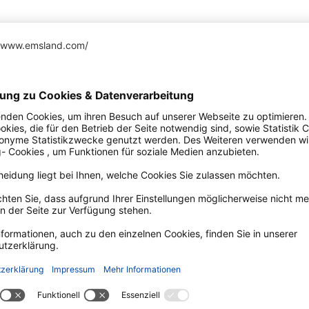
selager-muehle.de/veranstaltung/tagung/