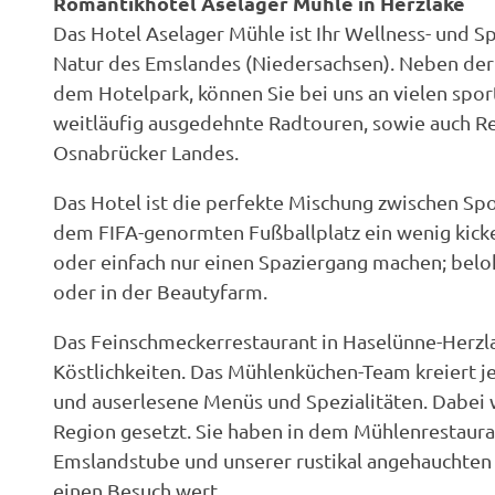
Romantikhotel Aselager Mühle in Herzlake
Das Hotel Aselager Mühle ist Ihr Wellness- und Sp
Natur des Emslandes (Niedersachsen). Neben der
dem Hotelpark, können Sie bei uns an vielen spo
weitläufig ausgedehnte Radtouren, sowie auch Re
Osnabrücker Landes.
Das Hotel ist die perfekte Mischung zwischen Sp
dem FIFA-genormten Fußballplatz ein wenig kicke
oder einfach nur einen Spaziergang machen; belo
oder in der Beautyfarm.
Das Feinschmeckerrestaurant in Haselünne-Herzla
Köstlichkeiten. Das Mühlenküchen-Team kreiert j
und auserlesene Menüs und Spezialitäten. Dabei 
Region gesetzt. Sie haben in dem Mühlenrestaura
Emslandstube und unserer rustikal angehauchten 
einen Besuch wert.