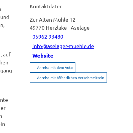
Kontaktdaten
n
 und
Zur Alten Mühle 12
n,
49770
Herzlake
- Aselage
05962 93480
info@aselager-muehle.de
, auf
Website
chen
Anreise mit dem Auto
agang
Anreise mit öffentlichen Verkehrsmitteln
ante
der
n
ein