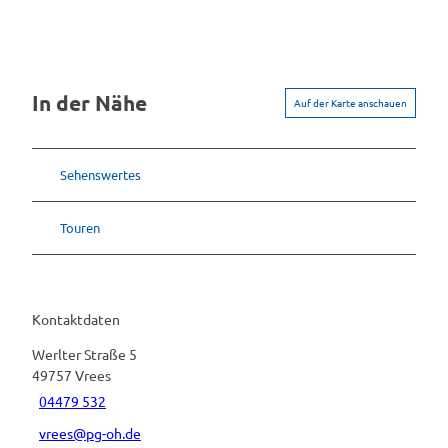
e
s
In der Nähe
Auf der Karte anschauen
Sehenswertes
Touren
Kontaktdaten
Werlter Straße 5
49757
Vrees
04479 532
vrees@pg-oh.de