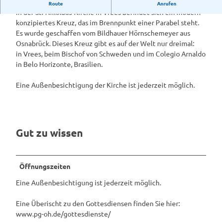
St.-Nikolaus-Kirche in Vrees
Route
Anrufen
-
In der St.-Nikolaus-Kirche in Vrees befindet sich ein modern
N
konzipiertes Kreuz, das im Brennpunkt einer Parabel steht.
i
Es wurde geschaffen vom Bildhauer Hörnschemeyer aus
k
Osnabrück. Dieses Kreuz gibt es auf der Welt nur dreimal:
o
in Vrees, beim Bischof von Schweden und im Colegio Arnaldo
l
in Belo Horizonte, Brasilien.
a
u
Eine Außenbesichtigung der Kirche ist jederzeit möglich.
s
-
K
i
Gut zu wissen
r
c
h
e
Öffnungszeiten
i
Eine Außenbesichtigung ist jederzeit möglich.
n
V
Eine Überischt zu den Gottesdiensen finden Sie hier:
r
www.pg-oh.de/gottesdienste/
e