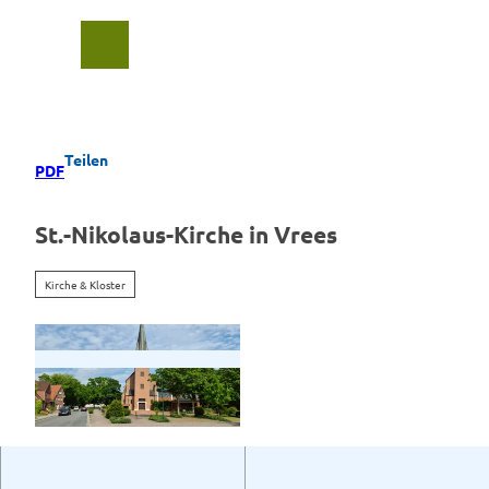
Z
u
Suche
Menü
m
I
n
h
a
Teilen
PDF
l
t
St.-Nikolaus-Kirche in Vrees
Kirche & Kloster
S
t
.