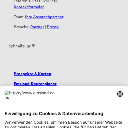
Telefon: 05931 92509-00
Kontaktformular
Team:
Ihre Ansprechpartner
Branche:
Partner
|
Presse
Schnellzugriff
Prospekte & Karten
Emsland-Routenplaner
Emsland-Blog
Übernachten im Emsland
Urlaub mit Kindern
Podcast emsland.entspannt