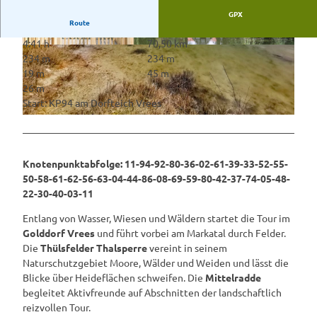
GPX
Route
4:41 h
70,50 km
©
CC-BY-SA
©
CC-BY-SA
234 m
234 m
19 m
45 m
26 m
Start: KP94 am Dorfteich Vrees
©
CC-BY-SA
Knotenpunktabfolge: 11-94-92-80-36-02-61-39-33-52-55-
50-58-61-62-56-63-04-44-86-08-69-59-80-42-37-74-05-48-
22-30-40-03-11
Entlang von Wasser, Wiesen und Wäldern startet die Tour im
Golddorf Vrees
und führt vorbei am Markatal durch Felder.
Die
Thülsfelder Thalsperre
vereint in seinem
Naturschutzgebiet Moore, Wälder und Weiden und lässt die
Blicke über Heideflächen schweifen. Die
Mittelradde
begleitet Aktivfreunde auf Abschnitten der landschaftlich
reizvollen Tour.