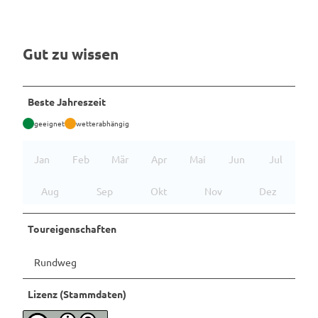
Gut zu wissen
Beste Jahreszeit
geeignet
wetterabhängig
Jan
Feb
Mär
Apr
Mai
Jun
Jul
Aug
Sep
Okt
Nov
Dez
Toureigenschaften
Rundweg
Lizenz (Stammdaten)