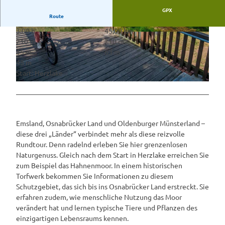
GPX
Route
3:00 h
45,00 km
©
CC-BY-SA
©
CC-BY-SA
210 m
210 m
15 m
63 m
48 m
Start: Herzlake
©
CC-BY-SA
Emsland, Osnabrücker Land und Oldenburger Münsterland –
diese drei „Länder“ verbindet mehr als diese reizvolle
Rundtour. Denn radelnd erleben Sie hier grenzenlosen
Naturgenuss. Gleich nach dem Start in Herzlake erreichen Sie
zum Beispiel das Hahnenmoor. In einem historischen
Torfwerk bekommen Sie Informationen zu diesem
Schutzgebiet, das sich bis ins Osnabrücker Land erstreckt. Sie
erfahren zudem, wie menschliche Nutzung das Moor
verändert hat und lernen typische Tiere und Pflanzen des
einzigartigen Lebensraums kennen.