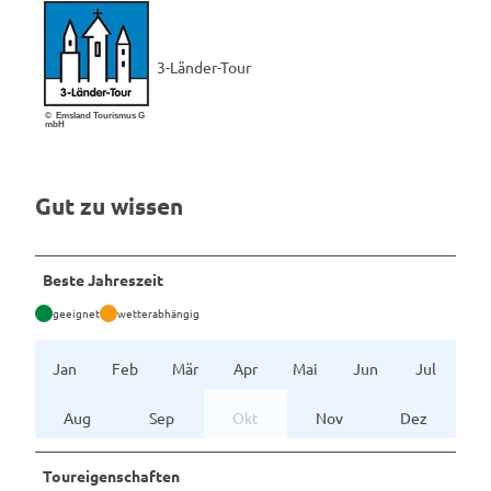
3-Länder-Tour
© Emsland Tourismus G
mbH
Gut zu wissen
Beste Jahreszeit
geeignet
wetterabhängig
Jan
Feb
Mär
Apr
Mai
Jun
Jul
Aug
Sep
Okt
Nov
Dez
Toureigenschaften