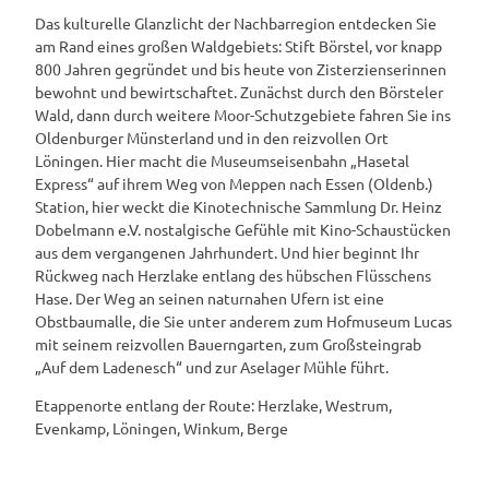
Das kulturelle Glanzlicht der Nachbarregion entdecken Sie
am Rand eines großen Waldgebiets: Stift Börstel, vor knapp
800 Jahren gegründet und bis heute von Zisterzienserinnen
bewohnt und bewirtschaftet. Zunächst durch den Börsteler
Wald, dann durch weitere Moor-Schutzgebiete fahren Sie ins
Oldenburger Münsterland und in den reizvollen Ort
Löningen. Hier macht die Museumseisenbahn „Hasetal
Express“ auf ihrem Weg von Meppen nach Essen (Oldenb.)
Station, hier weckt die Kinotechnische Sammlung Dr. Heinz
Dobelmann e.V. nostalgische Gefühle mit Kino-Schaustücken
aus dem vergangenen Jahrhundert. Und hier beginnt Ihr
Rückweg nach Herzlake entlang des hübschen Flüsschens
Hase. Der Weg an seinen naturnahen Ufern ist eine
Obstbaumalle, die Sie unter anderem zum Hofmuseum Lucas
mit seinem reizvollen Bauerngarten, zum Großsteingrab
„Auf dem Ladenesch“ und zur Aselager Mühle führt.
Etappenorte entlang der Route: Herzlake, Westrum,
Evenkamp, Löningen, Winkum, Berge