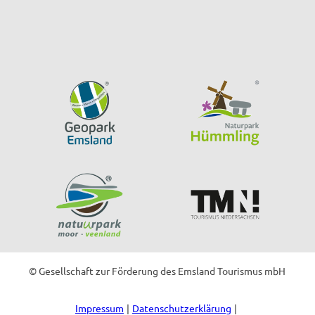
F
Y
I
T
a
o
n
i
c
u
s
k
e
T
t
T
b
u
a
o
o
b
g
k
o
e
r
k
a
m
© Gesellschaft zur Förderung des Emsland Tourismus mbH
Impressum
Datenschutzerklärung