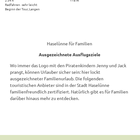
2:34 h
118 m
e
Radfahren · sehr leicht
t
'
Beginn der Tour, Langen
e
P
'
i
ö
c
f
k
f
n
Haselünne für Familien
n
i
e
c
Ausgezeichnete Ausflugsziele
n
k
Wo immer das Logo mit den Piratenkindern Jenny und Jack
r
prangt, können Urlauber sicher sein: hier lockt
o
ausgezeichneter Familienurlaub. Die folgenden
u
touristischen Anbieter sind in der Stadt Haselünne
t
familienfreundlich zertifiziert. Natürlich gibt es für Familien
e
darüber hinaus mehr zu entdecken.
'
ö
f
f
n
e
n