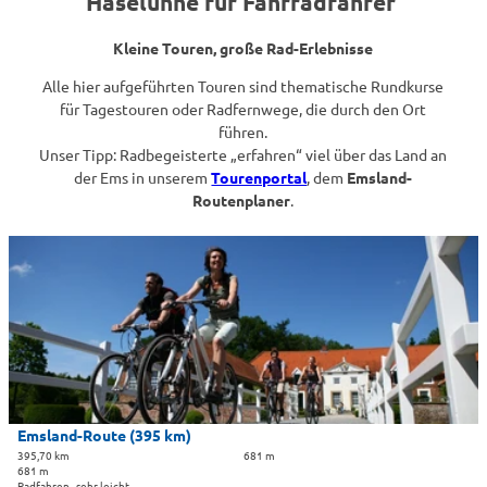
Haselünne für Fahrradfahrer
Kleine Touren, große Rad-Erlebnisse
Alle hier aufgeführten Touren sind thematische Rundkurse
für Tagestouren oder Radfernwege, die durch den Ort
führen.
Unser Tipp: Radbegeisterte „erfahren“ viel über das Land an
der Ems in unserem
Tourenportal
, dem
Emsland-
Routenplaner
.
D
e
t
a
i
l
s
e
i
Emsland-Route (395 km)
t
395,70 km
681 m
681 m
e
Radfahren · sehr leicht